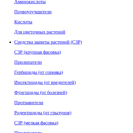
Аминокислоты
Почвоулучшители
Кислоты
Для цветочных растений
Средства защиты растений (СЗР)
СЗР (крупная фасовка)
Прилипатели
Гербициды (от сорняка)
Инсектициды (от вредителей)
Фунгициды (от болезней)
Протравители
Родентициды (от грызунов)
СЗР (мелкая фасовка)
Прилипатели