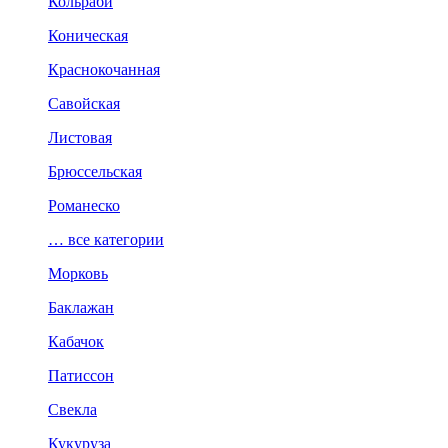
Кольраби
Коническая
Краснокочанная
Савойская
Листовая
Брюссельская
Романеско
… все категории
Морковь
Баклажан
Кабачок
Патиссон
Свекла
Кукуруза