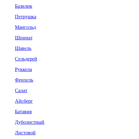
Базилик
Петрушка
Мангольд
Шпинат
Щавель
Сельдерей
Руккола
Фенхель
Салат
Айсберг
Батавия
Дуболистный
Листовой