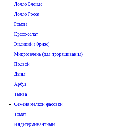
Лолло Блонда
Лолло Росса
Ромэн
Кресс-салат
Эндивий (Фризе)
Микрозелень (для проращивания)
Подвой
Дыня
Арбуз
Тыква
Семена мелкой фасовки
Томат
Индетерминантный