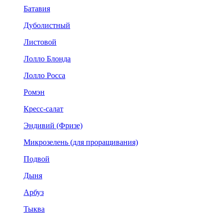
Батавия
Дуболистный
Листовой
Лолло Блонда
Лолло Росса
Ромэн
Кресс-салат
Эндивий (Фризе)
Микрозелень (для проращивания)
Подвой
Дыня
Арбуз
Тыква