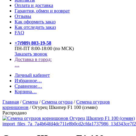
Оплата и доставка
Гарантия, обмен и возврат
Отзывы
Как оформить заказ
Как отследить заказ
FAQ
+7(989) 803-19-58
ПН-ПТ 8:00-18:00 (по МСК)
Заказать звонок
Доставка в город:
…
Личный кабинет
Избранное
…
Сравнение
…
Корзина
…
Главная
/
Семена
/
Семена огурца
/
Семена огурцов
корнишонов
/
Огурец Шкипер F1 100 (семян)
Распродано