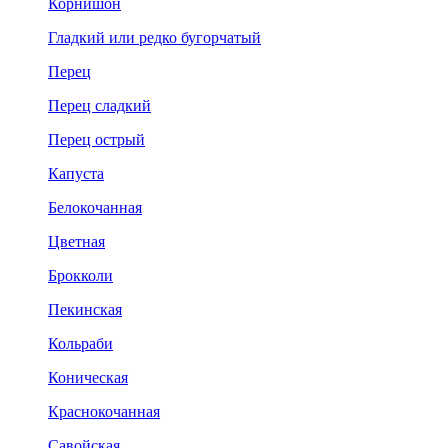
Корнишон
Гладкий или редко бугорчатый
Перец
Перец сладкий
Перец острый
Капуста
Белокочанная
Цветная
Брокколи
Пекинская
Кольраби
Коническая
Краснокочанная
Савойская