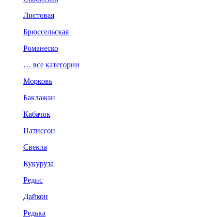
Листовая
Брюссельская
Романеско
… все категории
Морковь
Баклажан
Кабачок
Патиссон
Свекла
Кукуруза
Редис
Дайкон
Редька