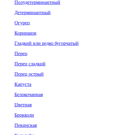
Полудетерминантный
Детерминантный
Огурец
Корнишон
Гладкий или редко бугорчатый
Перец
Перец сладкий
Перец острый
Капуста
Белокочанная
Цветная
Брокколи
Пекинская