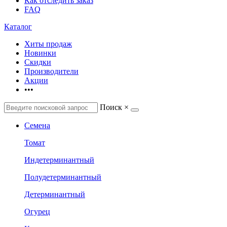
Как отследить заказ
FAQ
Каталог
Хиты продаж
Новинки
Скидки
Производители
Акции
•••
Поиск
×
Семена
Томат
Индетерминантный
Полудетерминантный
Детерминантный
Огурец