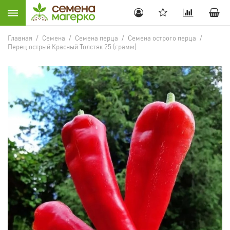
Главная
/
Семена
/
Семена перца
/
Семена острого перца
/
Перец острый Красный Толстяк 25 (грамм)