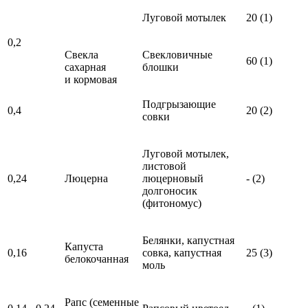
Луговой мотылек
20 (1)
0,2
Свекла
Свекловичные
60 (1)
сахарная
блошки
и кормовая
Подгрызающие
0,4
20 (2)
совки
Луговой мотылек,
листовой
0,24
Люцерна
люцерновый
- (2)
долгоносик
(фитономус)
Белянки, капустная
Капуста
0,16
совка, капустная
25 (3)
белокочанная
моль
Рапс (семенные