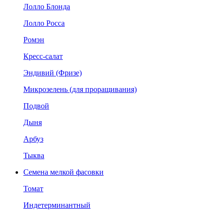
Лолло Блонда
Лолло Росса
Ромэн
Кресс-салат
Эндивий (Фризе)
Микрозелень (для проращивания)
Подвой
Дыня
Арбуз
Тыква
Семена мелкой фасовки
Томат
Индетерминантный