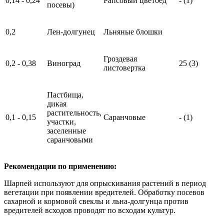
0,14 - 0,24
Рапсовый цветоед
- (1)
посевы)
0,2
Лен-долгунец
Льняные блошки
Гроздевая
0,2 - 0,38
Виноград
25 (3)
листовертка
Пастбища,
дикая
растительность,
0,1 - 0,15
Саранчовые
- (1)
участки,
заселенные
саранчовыми
Рекомендации по применению:
Шарпей используют для опрыскивания растений в период
вегетации при появлении вредителей. Обработку посевов
сахарной и кормовой свеклы и льна-долгунца против
вредителей всходов проводят по всходам культур.