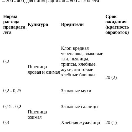
– 200 - 400, для виноградников – 800 - 1200 л/га.
Норма
Срок
расхода
ожидания
Культура
Вредители
препарата,
(кратность
л/га
обработок)
Клоп вредная
черепашка, злаковые
тли, пьявицы,
0,2
трипсы, хлебные
Пшеница
жуки, листовые
яровая и озимая
хлебные блошки
20 (2)
0,2 - 0,25
Злаковые мухи
0,15 - 0,2
Злаковые галлицы
Пшеница
озимая
0,3
Хлебная жужелица
20 (1)