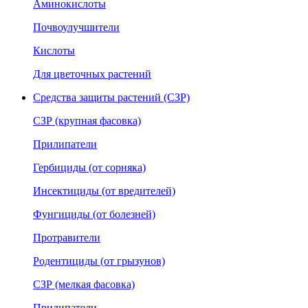
Аминокислоты
Почвоулучшители
Кислоты
Для цветочных растений
Средства защиты растений (СЗР)
СЗР (крупная фасовка)
Прилипатели
Гербициды (от сорняка)
Инсектициды (от вредителей)
Фунгициды (от болезней)
Протравители
Родентициды (от грызунов)
СЗР (мелкая фасовка)
Прилипатели