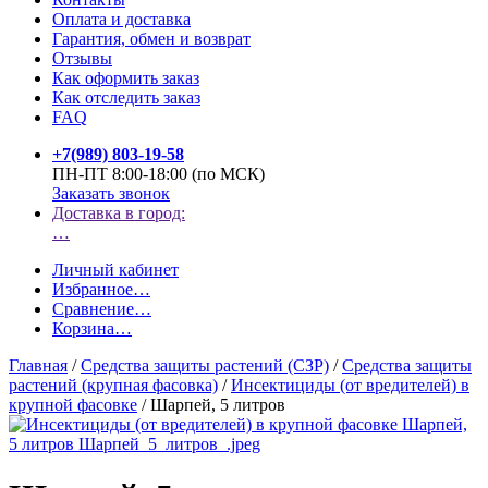
Оплата и доставка
Гарантия, обмен и возврат
Отзывы
Как оформить заказ
Как отследить заказ
FAQ
+7(989) 803-19-58
ПН-ПТ 8:00-18:00 (по МСК)
Заказать звонок
Доставка в город:
…
Личный кабинет
Избранное
…
Сравнение
…
Корзина
…
Главная
/
Средства защиты растений (СЗР)
/
Средства защиты
растений (крупная фасовка)
/
Инсектициды (от вредителей) в
крупной фасовке
/
Шарпей, 5 литров