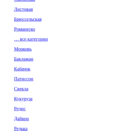
Листовая
Брюссельская
Романеско
… все категории
Морковь
Баклажан
Кабачок
Патиссон
Свекла
Кукуруза
Редис
Дайкон
Редька