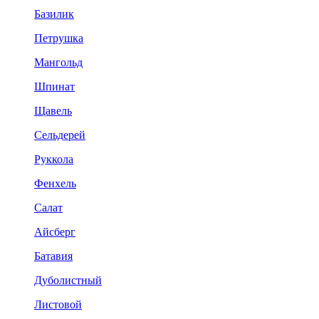
Базилик
Петрушка
Мангольд
Шпинат
Щавель
Сельдерей
Руккола
Фенхель
Салат
Айсберг
Батавия
Дуболистный
Листовой