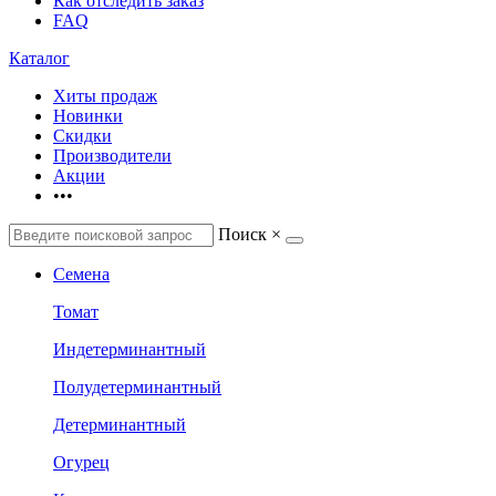
Как отследить заказ
FAQ
Каталог
Хиты продаж
Новинки
Скидки
Производители
Акции
•••
Поиск
×
Семена
Томат
Индетерминантный
Полудетерминантный
Детерминантный
Огурец