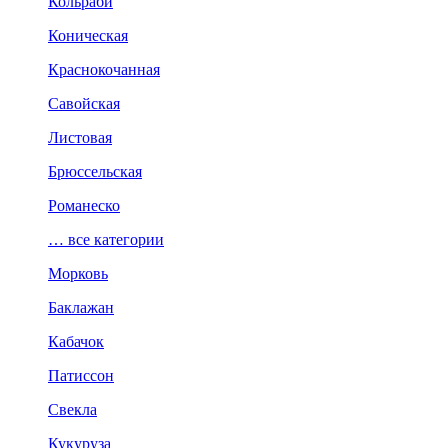
Кольраби
Коническая
Краснокочанная
Савойская
Листовая
Брюссельская
Романеско
… все категории
Морковь
Баклажан
Кабачок
Патиссон
Свекла
Кукуруза