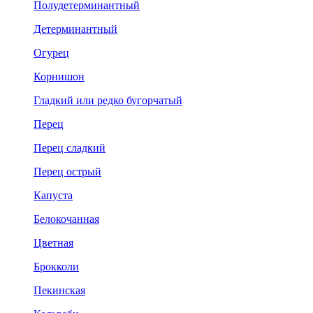
Полудетерминантный
Детерминантный
Огурец
Корнишон
Гладкий или редко бугорчатый
Перец
Перец сладкий
Перец острый
Капуста
Белокочанная
Цветная
Брокколи
Пекинская