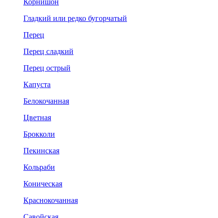
Корнишон
Гладкий или редко бугорчатый
Перец
Перец сладкий
Перец острый
Капуста
Белокочанная
Цветная
Брокколи
Пекинская
Кольраби
Коническая
Краснокочанная
Савойская