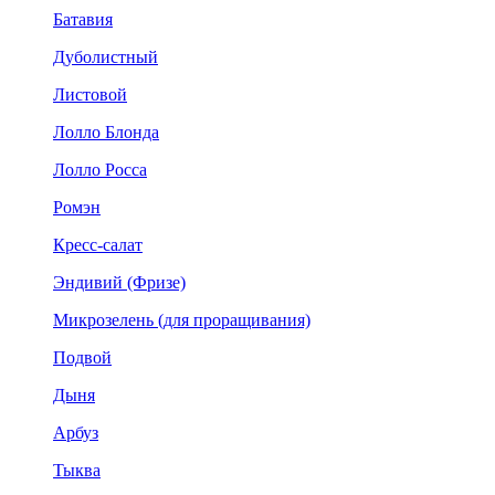
Батавия
Дуболистный
Листовой
Лолло Блонда
Лолло Росса
Ромэн
Кресс-салат
Эндивий (Фризе)
Микрозелень (для проращивания)
Подвой
Дыня
Арбуз
Тыква