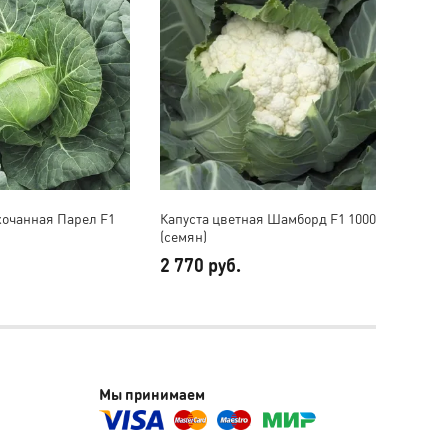
кочанная Парел F1
Капуста цветная Шамборд F1 1000
Капуст
(семян)
(семян
2 770 руб.
6 410
Мы принимаем