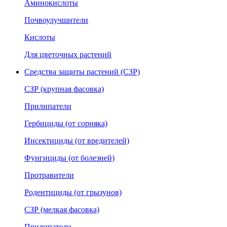
Аминокислоты
Почвоулучшители
Кислоты
Для цветочных растений
Средства защиты растений (СЗР)
СЗР (крупная фасовка)
Прилипатели
Гербициды (от сорняка)
Инсектициды (от вредителей)
Фунгициды (от болезней)
Протравители
Родентициды (от грызунов)
СЗР (мелкая фасовка)
Прилипатели