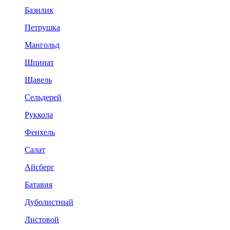
Базилик
Петрушка
Мангольд
Шпинат
Щавель
Сельдерей
Руккола
Фенхель
Салат
Айсберг
Батавия
Дуболистный
Листовой