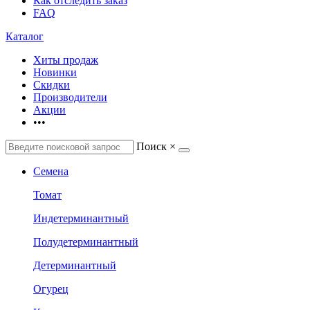
Как отследить заказ
FAQ
Каталог
Хиты продаж
Новинки
Скидки
Производители
Акции
•••
Поиск
×
Семена
Томат
Индетерминантный
Полудетерминантный
Детерминантный
Огурец