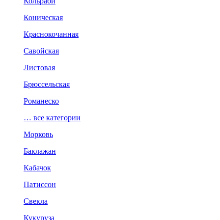
Кольраби
Коническая
Краснокочанная
Савойская
Листовая
Брюссельская
Романеско
… все категории
Морковь
Баклажан
Кабачок
Патиссон
Свекла
Кукуруза