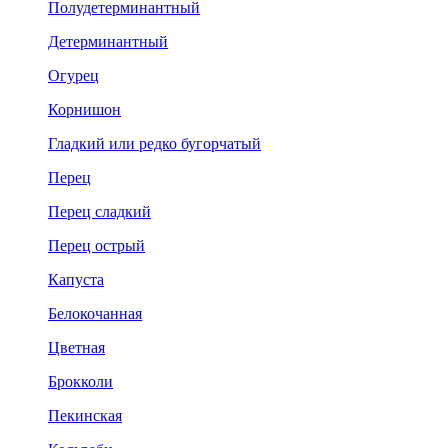
Полудетерминантный
Детерминантный
Огурец
Корнишон
Гладкий или редко бугорчатый
Перец
Перец сладкий
Перец острый
Капуста
Белокочанная
Цветная
Брокколи
Пекинская