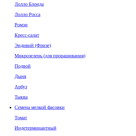
Лолло Блонда
Лолло Росса
Ромэн
Кресс-салат
Эндивий (Фризе)
Микрозелень (для проращивания)
Подвой
Дыня
Арбуз
Тыква
Семена мелкой фасовки
Томат
Индетерминантный