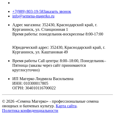
+7(989) 803-19-58
Заказать звонок
info@semena-magerko.ru
Адрес магазина:
352430, Краснодарский край,
г.
Курганинск, ул. Станционная
1
Время работы: понедельник-воскресенье 8:00-17:00
Юридический адрес:
352430, Краснодарский край,
г.
Курганинск, ул. Каштановая
49
Время работы Call центра: 8:00–18:00, Понедельник–
Пятница (заказы через сайт принимаются
круглосуточно)
ИП Магерко Людмила Васильевна
ИНН: 010300017805
ОГРН: 304010116700022
© 2026 «Семена Магерко» - профессиональные семена
овощных и бахчевых культур.
Карта сайта
.
Политика конфиденциальности