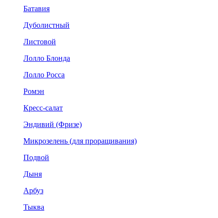
Батавия
Дуболистный
Листовой
Лолло Блонда
Лолло Росса
Ромэн
Кресс-салат
Эндивий (Фризе)
Микрозелень (для проращивания)
Подвой
Дыня
Арбуз
Тыква