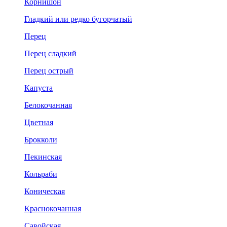
Корнишон
Гладкий или редко бугорчатый
Перец
Перец сладкий
Перец острый
Капуста
Белокочанная
Цветная
Брокколи
Пекинская
Кольраби
Коническая
Краснокочанная
Савойская