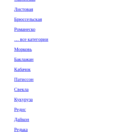
Листовая
Брюссельская
Романеско
… все категории
Морковь
Баклажан
Кабачок
Патиссон
Свекла
Кукуруза
Редис
Дайкон
Редька