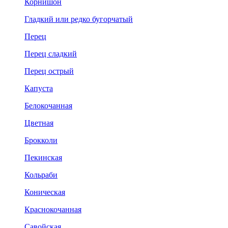
Корнишон
Гладкий или редко бугорчатый
Перец
Перец сладкий
Перец острый
Капуста
Белокочанная
Цветная
Брокколи
Пекинская
Кольраби
Коническая
Краснокочанная
Савойская