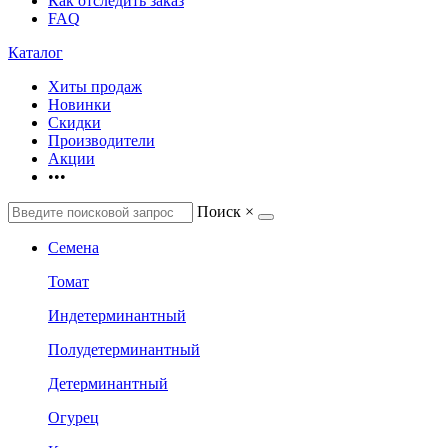
Как отследить заказ
FAQ
Каталог
Хиты продаж
Новинки
Скидки
Производители
Акции
•••
Поиск
×
Семена
Томат
Индетерминантный
Полудетерминантный
Детерминантный
Огурец