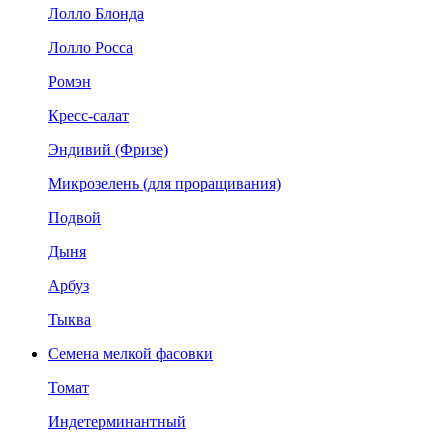
Лолло Блонда
Лолло Росса
Ромэн
Кресс-салат
Эндивий (Фризе)
Микрозелень (для проращивания)
Подвой
Дыня
Арбуз
Тыква
Семена мелкой фасовки
Томат
Индетерминантный