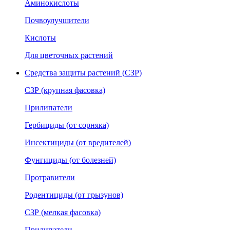
Аминокислоты
Почвоулучшители
Кислоты
Для цветочных растений
Средства защиты растений (СЗР)
СЗР (крупная фасовка)
Прилипатели
Гербициды (от сорняка)
Инсектициды (от вредителей)
Фунгициды (от болезней)
Протравители
Родентициды (от грызунов)
СЗР (мелкая фасовка)
Прилипатели