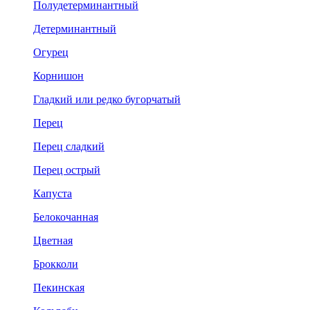
Полудетерминантный
Детерминантный
Огурец
Корнишон
Гладкий или редко бугорчатый
Перец
Перец сладкий
Перец острый
Капуста
Белокочанная
Цветная
Брокколи
Пекинская