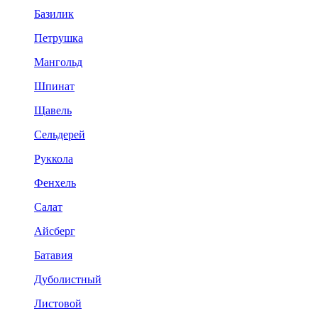
Базилик
Петрушка
Мангольд
Шпинат
Щавель
Сельдерей
Руккола
Фенхель
Салат
Айсберг
Батавия
Дуболистный
Листовой