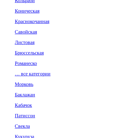
Кольраби
Коническая
Краснокочанная
Савойская
Листовая
Брюссельская
Романеско
… все категории
Морковь
Баклажан
Кабачок
Патиссон
Свекла
Кукуруза