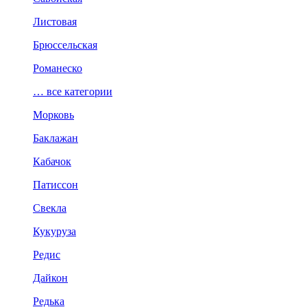
Листовая
Брюссельская
Романеско
… все категории
Морковь
Баклажан
Кабачок
Патиссон
Свекла
Кукуруза
Редис
Дайкон
Редька