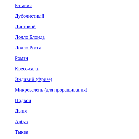
Батавия
Дуболистный
Листовой
Лолло Блонда
Лолло Росса
Ромэн
Кресс-салат
Эндивий (Фризе)
Микрозелень (для проращивания)
Подвой
Дыня
Арбуз
Тыква