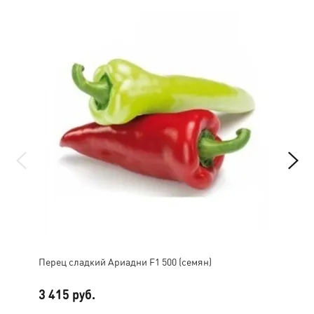
Перец сладкий Ариадни F1 500 (семян)
Огу
3 415 руб.
6 4