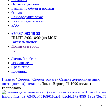
Оплата и доставка
Гарантия, обмен и возврат
Отзывы
Как оформить заказ
Как отследить заказ
FAQ
+7(989) 803-19-58
ПН-ПТ 8:00-18:00 (по МСК)
Заказать звонок
Доставка в город:
…
Личный кабинет
Избранное
…
Сравнение
…
Корзина
…
Главная
/
Семена
/
Семена томата
/
Семена детерминантных
(низкорослых) томатов
/
Томат Вернер F1 1000 (семян)
Распродано