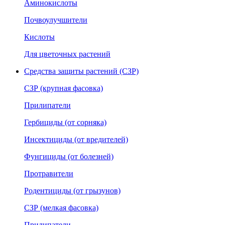
Аминокислоты
Почвоулучшители
Кислоты
Для цветочных растений
Средства защиты растений (СЗР)
СЗР (крупная фасовка)
Прилипатели
Гербициды (от сорняка)
Инсектициды (от вредителей)
Фунгициды (от болезней)
Протравители
Родентициды (от грызунов)
СЗР (мелкая фасовка)
Прилипатели