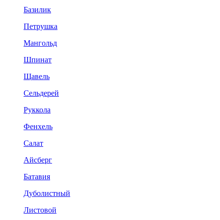
Базилик
Петрушка
Мангольд
Шпинат
Щавель
Сельдерей
Руккола
Фенхель
Салат
Айсберг
Батавия
Дуболистный
Листовой