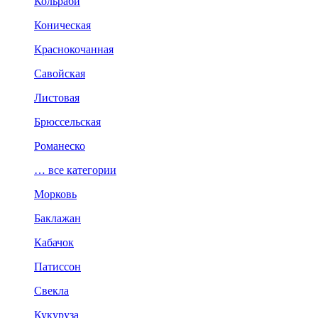
Кольраби
Коническая
Краснокочанная
Савойская
Листовая
Брюссельская
Романеско
… все категории
Морковь
Баклажан
Кабачок
Патиссон
Свекла
Кукуруза