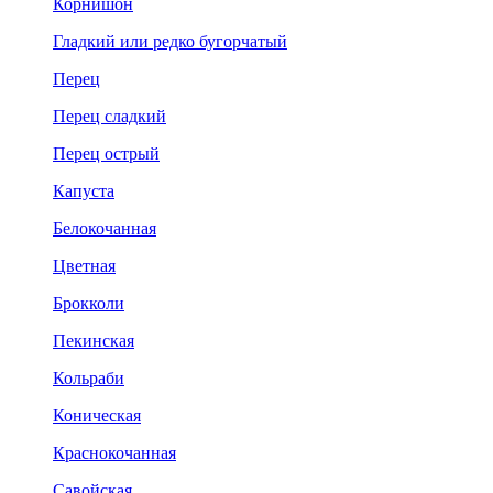
Корнишон
Гладкий или редко бугорчатый
Перец
Перец сладкий
Перец острый
Капуста
Белокочанная
Цветная
Брокколи
Пекинская
Кольраби
Коническая
Краснокочанная
Савойская