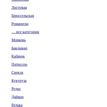
Листовая
Брюссельская
Романеско
… все категории
Морковь
Баклажан
Кабачок
Патиссон
Свекла
Кукуруза
Редис
Дайкон
Редька