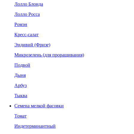
Лолло Блонда
Лолло Росса
Ромэн
Кресс-салат
Эндивий (Фризе)
Микрозелень (для проращивания)
Подвой
Дыня
Арбуз
Тыква
Семена мелкой фасовки
Томат
Индетерминантный