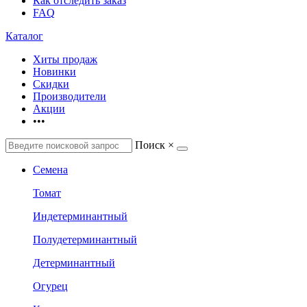
Как отследить заказ
FAQ
Каталог
Хиты продаж
Новинки
Скидки
Производители
Акции
•••
Поиск
×
Семена
Томат
Индетерминантный
Полудетерминантный
Детерминантный
Огурец