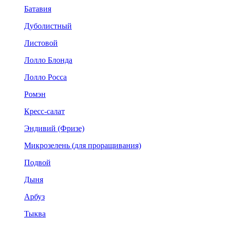
Батавия
Дуболистный
Листовой
Лолло Блонда
Лолло Росса
Ромэн
Кресс-салат
Эндивий (Фризе)
Микрозелень (для проращивания)
Подвой
Дыня
Арбуз
Тыква