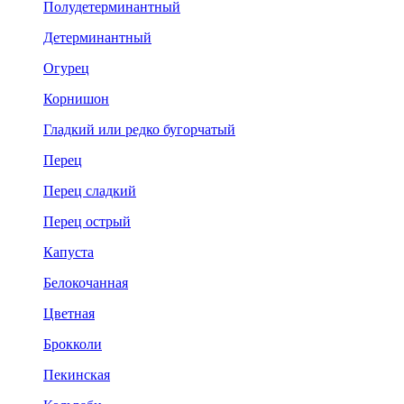
Полудетерминантный
Детерминантный
Огурец
Корнишон
Гладкий или редко бугорчатый
Перец
Перец сладкий
Перец острый
Капуста
Белокочанная
Цветная
Брокколи
Пекинская