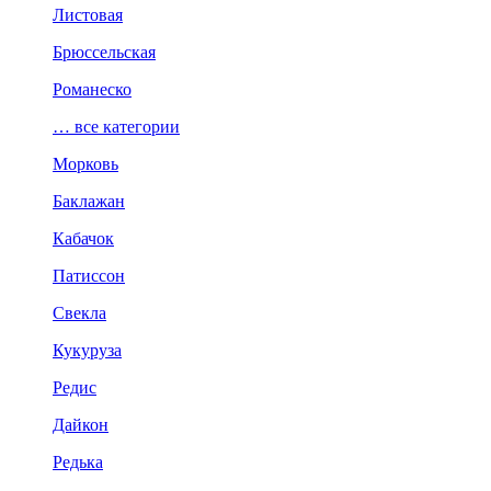
Листовая
Брюссельская
Романеско
… все категории
Морковь
Баклажан
Кабачок
Патиссон
Свекла
Кукуруза
Редис
Дайкон
Редька