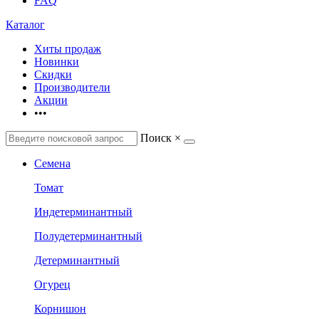
FAQ
Каталог
Хиты продаж
Новинки
Скидки
Производители
Акции
•••
Поиск
×
Семена
Томат
Индетерминантный
Полудетерминантный
Детерминантный
Огурец
Корнишон