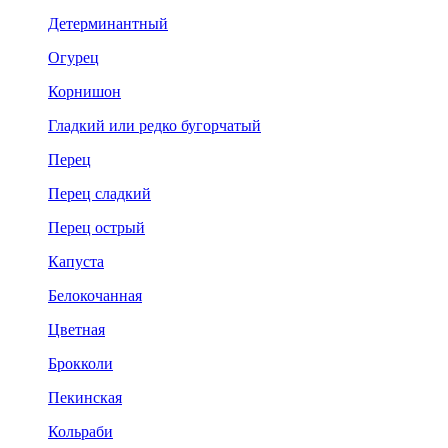
Детерминантный
Огурец
Корнишон
Гладкий или редко бугорчатый
Перец
Перец сладкий
Перец острый
Капуста
Белокочанная
Цветная
Брокколи
Пекинская
Кольраби