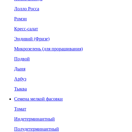
Лолло Росса
Ромэн
Кресс-салат
Эндивий (Фризе)
Микрозелень (для проращивания)
Подвой
Дыня
Арбуз
Тыква
Семена мелкой фасовки
Томат
Индетерминантный
Полудетерминантный