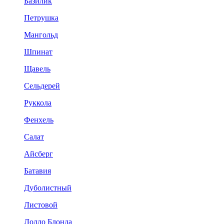
Базилик
Петрушка
Мангольд
Шпинат
Щавель
Сельдерей
Руккола
Фенхель
Салат
Айсберг
Батавия
Дуболистный
Листовой
Лолло Блонда