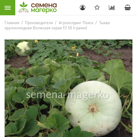
Главная
/
Производители
/
Агрохолдинг Поиск
/
Тыква
крупноплодная Волжская серая 92 50 (грамм)