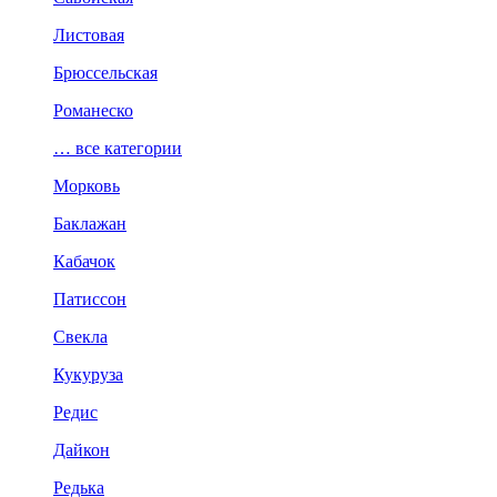
Листовая
Брюссельская
Романеско
… все категории
Морковь
Баклажан
Кабачок
Патиссон
Свекла
Кукуруза
Редис
Дайкон
Редька