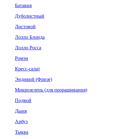
Батавия
Дуболистный
Листовой
Лолло Блонда
Лолло Росса
Ромэн
Кресс-салат
Эндивий (Фризе)
Микрозелень (для проращивания)
Подвой
Дыня
Арбуз
Тыква