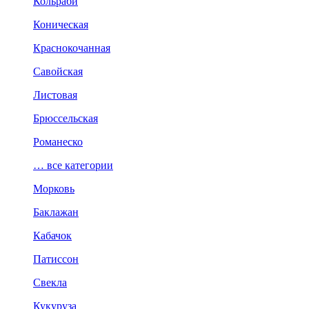
Кольраби
Коническая
Краснокочанная
Савойская
Листовая
Брюссельская
Романеско
… все категории
Морковь
Баклажан
Кабачок
Патиссон
Свекла
Кукуруза