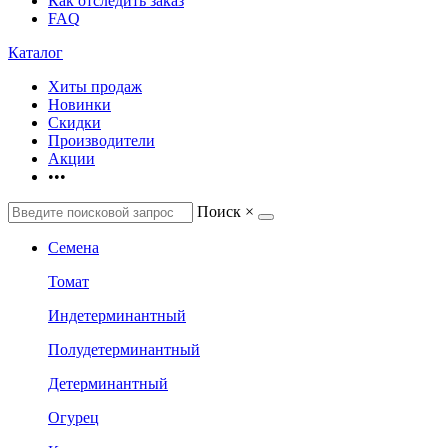
Как отследить заказ
FAQ
Каталог
Хиты продаж
Новинки
Скидки
Производители
Акции
•••
Поиск
×
Семена
Томат
Индетерминантный
Полудетерминантный
Детерминантный
Огурец