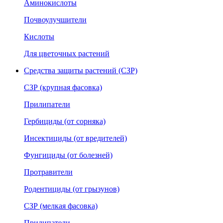
Аминокислоты
Почвоулучшители
Кислоты
Для цветочных растений
Средства защиты растений (СЗР)
СЗР (крупная фасовка)
Прилипатели
Гербициды (от сорняка)
Инсектициды (от вредителей)
Фунгициды (от болезней)
Протравители
Родентициды (от грызунов)
СЗР (мелкая фасовка)
Прилипатели