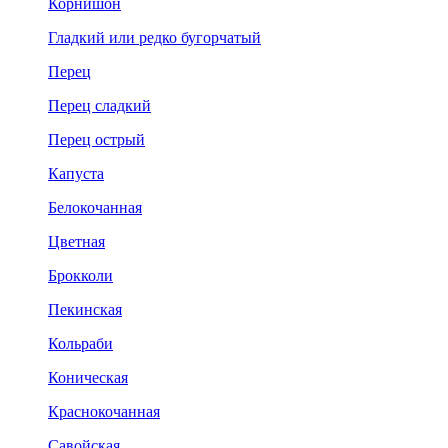
Корнишон
Гладкий или редко бугорчатый
Перец
Перец сладкий
Перец острый
Капуста
Белокочанная
Цветная
Брокколи
Пекинская
Кольраби
Коническая
Краснокочанная
Савойская