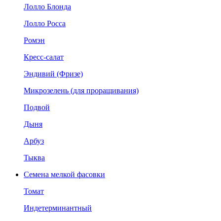
Лолло Блонда
Лолло Росса
Ромэн
Кресс-салат
Эндивий (Фризе)
Микрозелень (для проращивания)
Подвой
Дыня
Арбуз
Тыква
Семена мелкой фасовки
Томат
Индетерминантный