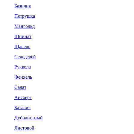
Базилик
Петрушка
Мангольд
Шпинат
Щавель
Сельдерей
Руккола
Фенхель
Салат
Айсберг
Батавия
Дуболистный
Листовой