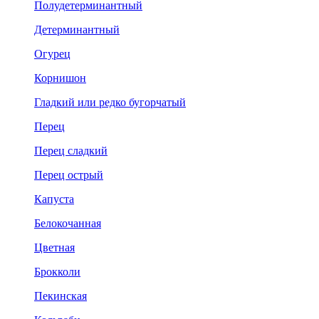
Полудетерминантный
Детерминантный
Огурец
Корнишон
Гладкий или редко бугорчатый
Перец
Перец сладкий
Перец острый
Капуста
Белокочанная
Цветная
Брокколи
Пекинская