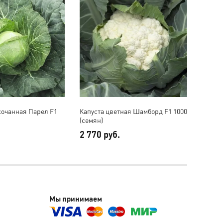
кочанная Парел F1
Капуста цветная Шамборд F1 1000
Капуст
(семян)
(семян
2 770 руб.
6 410
Мы принимаем