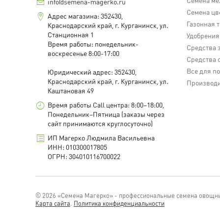
Семена ме
info@semena-magerko.ru
Семена цв
Адрес магазина:
352430,
Газонная 
Краснодарский край,
г. Курганинск, ул.
Станционная
1
Удобрения
Время работы: понедельник-
Средства 
воскресенье 8:00-17:00
Средства 
Все для п
Юридический адрес:
352430,
Краснодарский край,
г. Курганинск, ул.
Производ
Каштановая
49
Время работы Call центра: 8:00–18:00,
Понедельник–Пятница (заказы через
сайт принимаются круглосуточно)
ИП Магерко Людмила Васильевна
ИНН: 010300017805
ОГРН: 304010116700022
© 2026 «Семена Магерко» - профессиональные семена овощны
Карта сайта
.
Политика конфиденциальности