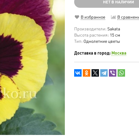
НЕТ В НАЛИЧИИ
В избранное
В сравнен
Производители:
Sakata
Высота растения:
15 см
Тип:
Однолетние цветы
Доставка в город:
Москва