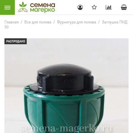
Главная
/
Все для полива
/
Фурнитура для полива
/
Заглушка ПНД
50
РАСПРОДАНО