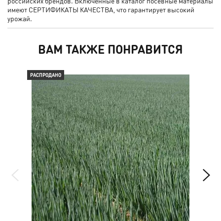
российских брендов. Включенные в каталог посевные материалы
имеют СЕРТИФИКАТЫ КАЧЕСТВА, что гарантирует высокий
урожай.
ВАМ ТАКЖЕ ПОНРАВИТСЯ
РАСПРОДАНО
РАС