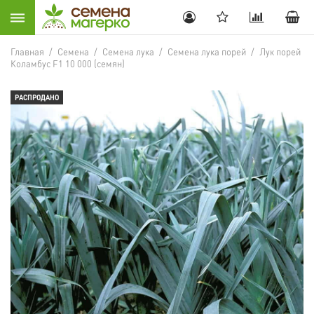
Главная
/
Семена
/
Семена лука
/
Семена лука порей
/
Лук порей
Коламбус F1 10 000 (семян)
РАСПРОДАНО