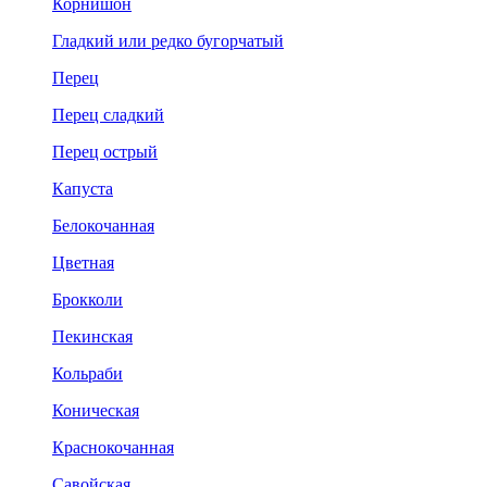
Корнишон
Гладкий или редко бугорчатый
Перец
Перец сладкий
Перец острый
Капуста
Белокочанная
Цветная
Брокколи
Пекинская
Кольраби
Коническая
Краснокочанная
Савойская