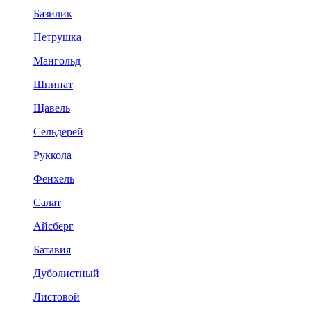
Базилик
Петрушка
Мангольд
Шпинат
Щавель
Сельдерей
Руккола
Фенхель
Салат
Айсберг
Батавия
Дуболистный
Листовой