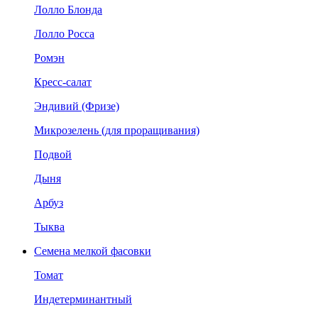
Лолло Блонда
Лолло Росса
Ромэн
Кресс-салат
Эндивий (Фризе)
Микрозелень (для проращивания)
Подвой
Дыня
Арбуз
Тыква
Семена мелкой фасовки
Томат
Индетерминантный