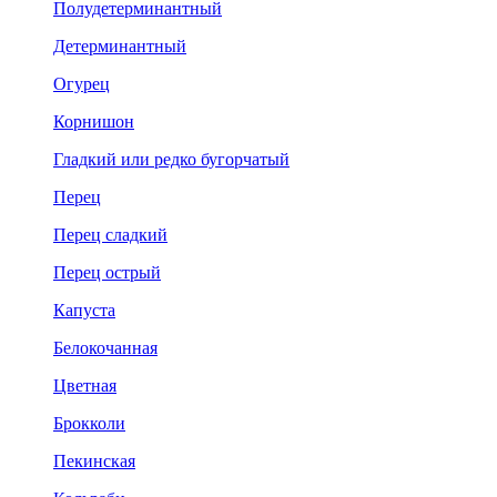
Полудетерминантный
Детерминантный
Огурец
Корнишон
Гладкий или редко бугорчатый
Перец
Перец сладкий
Перец острый
Капуста
Белокочанная
Цветная
Брокколи
Пекинская