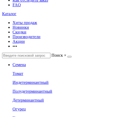
Как отследить заказ
FAQ
Каталог
Хиты продаж
Новинки
Скидки
Производители
Акции
•••
Поиск
×
Семена
Томат
Индетерминантный
Полудетерминантный
Детерминантный
Огурец