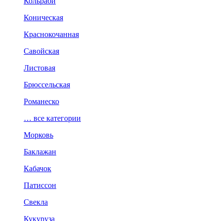
Кольраби
Коническая
Краснокочанная
Савойская
Листовая
Брюссельская
Романеско
… все категории
Морковь
Баклажан
Кабачок
Патиссон
Свекла
Кукуруза