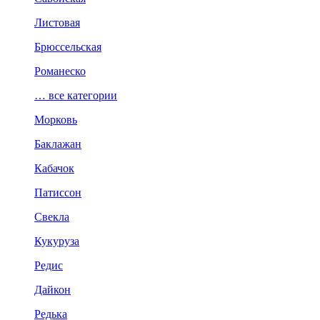
Листовая
Брюссельская
Романеско
… все категории
Морковь
Баклажан
Кабачок
Патиссон
Свекла
Кукуруза
Редис
Дайкон
Редька