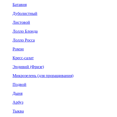
Батавия
Дуболистный
Листовой
Лолло Блонда
Лолло Росса
Ромэн
Кресс-салат
Эндивий (Фризе)
Микрозелень (для проращивания)
Подвой
Дыня
Арбуз
Тыква