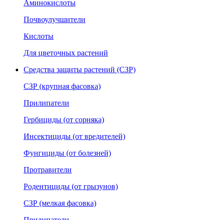
Аминокислоты
Почвоулучшители
Кислоты
Для цветочных растений
Средства защиты растений (СЗР)
СЗР (крупная фасовка)
Прилипатели
Гербициды (от сорняка)
Инсектициды (от вредителей)
Фунгициды (от болезней)
Протравители
Родентициды (от грызунов)
СЗР (мелкая фасовка)
Прилипатели