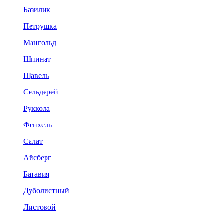
Базилик
Петрушка
Мангольд
Шпинат
Щавель
Сельдерей
Руккола
Фенхель
Салат
Айсберг
Батавия
Дуболистный
Листовой