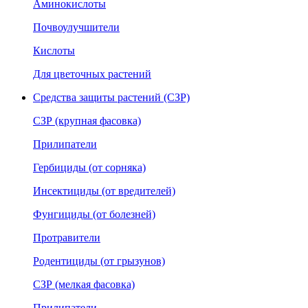
Аминокислоты
Почвоулучшители
Кислоты
Для цветочных растений
Средства защиты растений (СЗР)
СЗР (крупная фасовка)
Прилипатели
Гербициды (от сорняка)
Инсектициды (от вредителей)
Фунгициды (от болезней)
Протравители
Родентициды (от грызунов)
СЗР (мелкая фасовка)
Прилипатели