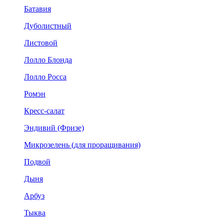
Батавия
Дуболистный
Листовой
Лолло Блонда
Лолло Росса
Ромэн
Кресс-салат
Эндивий (Фризе)
Микрозелень (для проращивания)
Подвой
Дыня
Арбуз
Тыква