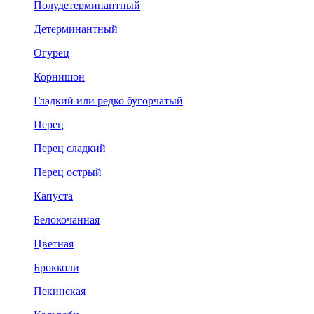
Полудетерминантный
Детерминантный
Огурец
Корнишон
Гладкий или редко бугорчатый
Перец
Перец сладкий
Перец острый
Капуста
Белокочанная
Цветная
Брокколи
Пекинская