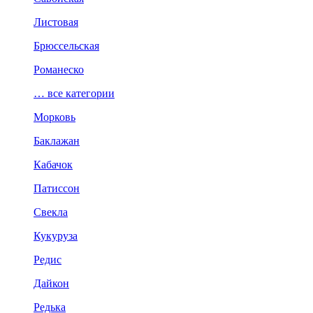
Листовая
Брюссельская
Романеско
… все категории
Морковь
Баклажан
Кабачок
Патиссон
Свекла
Кукуруза
Редис
Дайкон
Редька