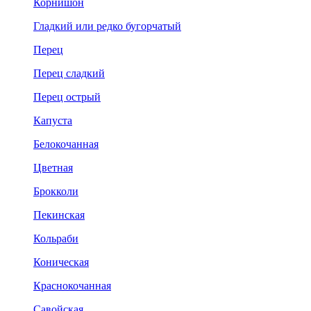
Корнишон
Гладкий или редко бугорчатый
Перец
Перец сладкий
Перец острый
Капуста
Белокочанная
Цветная
Брокколи
Пекинская
Кольраби
Коническая
Краснокочанная
Савойская