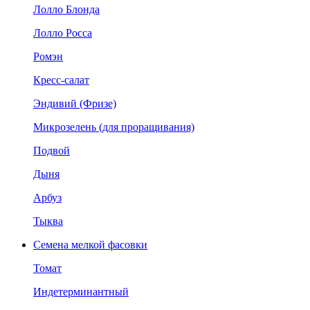
Лолло Блонда
Лолло Росса
Ромэн
Кресс-салат
Эндивий (Фризе)
Микрозелень (для проращивания)
Подвой
Дыня
Арбуз
Тыква
Семена мелкой фасовки
Томат
Индетерминантный