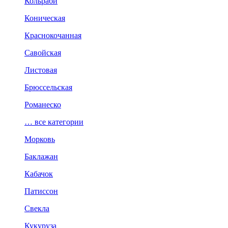
Кольраби
Коническая
Краснокочанная
Савойская
Листовая
Брюссельская
Романеско
… все категории
Морковь
Баклажан
Кабачок
Патиссон
Свекла
Кукуруза