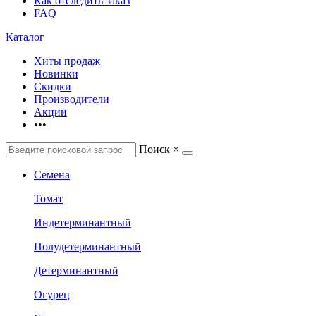
Как отследить заказ
FAQ
Каталог
Хиты продаж
Новинки
Скидки
Производители
Акции
•••
Поиск
×
Семена
Томат
Индетерминантный
Полудетерминантный
Детерминантный
Огурец