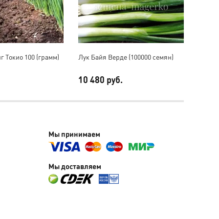
г Токио 100 (грамм)
Лук Байя Верде (100000 семян)
Лук р
250000
10 480 руб.
31 60
Мы принимаем
Мы доставляем