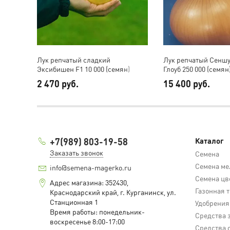
Лук репчатый сладкий
Лук репчатый Сенш
Эксибишен F1 10 000 (семян)
Глоуб 250 000 (семян
2 470 руб.
15 400 руб.
+7(989) 803-19-58
Каталог
Заказать звонок
Семена
Семена ме
info@semena-magerko.ru
Семена цв
Адрес магазина:
352430,
Газонная 
Краснодарский край,
г. Курганинск, ул.
Станционная
1
Удобрения
Время работы: понедельник-
Средства 
воскресенье 8:00-17:00
Средства 